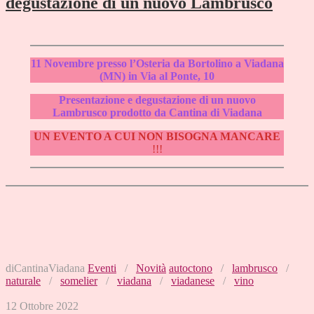
degustazione di un nuovo Lambrusco
11 Novembre presso l’Osteria da Bortolino a Viadana
(MN) in Via al Ponte, 10
Presentazione e degustazione di un nuovo
Lambrusco prodotto da Cantina di Viadana
UN EVENTO A CUI NON BISOGNA MANCARE
!!!
diCantinaViadana
Eventi
/
Novità
autoctono
/
lambrusco
/
naturale
/
somelier
/
viadana
/
viadanese
/
vino
12 Ottobre 2022