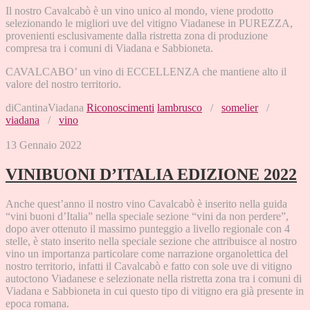
Il nostro Cavalcabò è un vino unico al mondo, viene prodotto
selezionando le migliori uve del vitigno Viadanese in PUREZZA,
provenienti esclusivamente dalla ristretta zona di produzione
compresa tra i comuni di Viadana e Sabbioneta.
CAVALCABO’ un vino di ECCELLENZA che mantiene alto il
valore del nostro territorio.
diCantinaViadana
Riconoscimenti
lambrusco
/
somelier
/
viadana
/
vino
13 Gennaio 2022
VINIBUONI D’ITALIA EDIZIONE 2022
Anche quest’anno il nostro vino Cavalcabò è inserito nella guida
“vini buoni d’Italia” nella speciale sezione “vini da non perdere”,
dopo aver ottenuto il massimo punteggio a livello regionale con 4
stelle, è stato inserito nella speciale sezione che attribuisce al nostro
vino un importanza particolare come narrazione organolettica del
nostro territorio, infatti il Cavalcabò e fatto con sole uve di vitigno
autoctono Viadanese e selezionate nella ristretta zona tra i comuni di
Viadana e Sabbioneta in cui questo tipo di vitigno era già presente in
epoca romana.