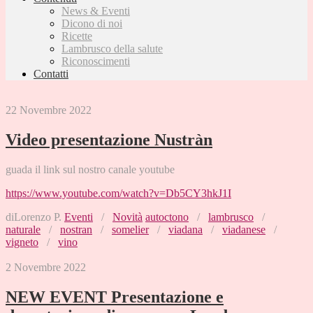
News & Eventi
Dicono di noi
Ricette
Lambrusco della salute
Riconoscimenti
Contatti
22 Novembre 2022
Video presentazione Nustràn
guada il link sul nostro canale youtube
https://www.youtube.com/watch?v=Db5CY3hkJ1I
diLorenzo P.
Eventi
/
Novità
autoctono
/
lambrusco
/
naturale
/
nostran
/
somelier
/
viadana
/
viadanese
/
vigneto
/
vino
2 Novembre 2022
NEW EVENT Presentazione e