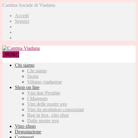
Cantina Sociale di Viadana
Accedi
Seguici
MENU
Chi siamo
Chi siamo
Storia
Vitigno viadanese
Shop on line
Vini line Prestige
I Magnum
Vini delle nostre uve
Vini da produttori consorziati
Bag in box, vini sfusi
Dalle nostre uve
Vino sfuso
Degustazione
Contenuti