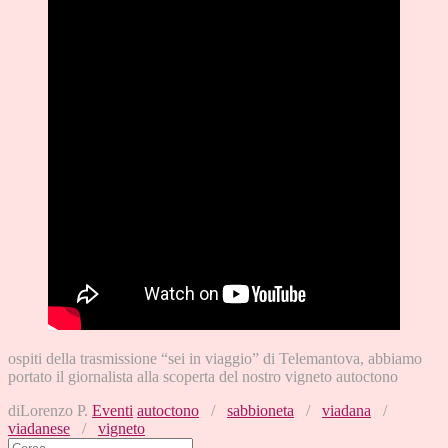
ospiti della trasmissione “sei in viaggio” di Telemantova, abbiamo
portato il giornalista alla scoperta del nostro vigneto autoctono
diLorenzo P.
Eventi
autoctono
/
sabbioneta
/
viadana
/
viadanese
/
vigneto
Cerca