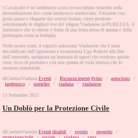
l Cavalcabò è un lambrusco scuro (rosso rubino )inserito nella
denominazione doc come lambrusco mantovano. Frizzante con
gusto pieno e elegante dai sentori fruttati, viene prodotto
selezionando le migliori uve del vitigno Viadanese in PUREZZA, il
lambrusco che si ottiene e frutto di una lenta presa di spuma e della
prolungata sosta in bottiglia.
Nelle nostre zone, il vigneto autoctono Viadanese che è stato
decodificato dall’agronomo e economista Ugo Ruberti alla fine
dell’ottocento, sprigiona un’armonia di sapori che rendono questo
vino, ricco di profumi e con una spuma di viola intenso che lo
rendono inimitabile.
diCantinaViadana
Eventi
/
Riconoscimenti
#vino
/
autoctono
/
lambrusco
/
somelier
/
viadana
/
viadanese
15 Settembre 2021
Un Doblò per la Protezione Civile
diCantinaViadana
Eventi
disabili
/
evento
/
progetto
/
protezionecivile
/
sociale
/
viadana
/
vino